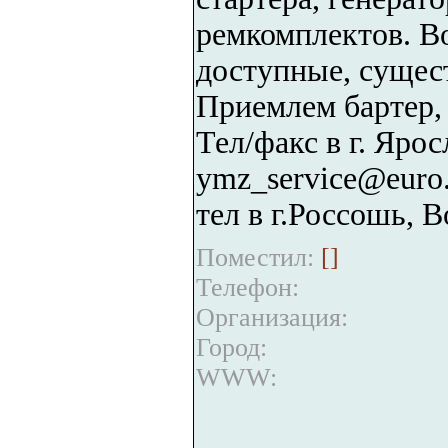
ремкомплектов. В
доступные, сущест
Приемлем бартер, 
Тел/факс в г. Ярос
ymz_service@euro.
тел в г.Россошь, В
Поместил:
[
]
Телефон:
Организация:
Город:
WWW: