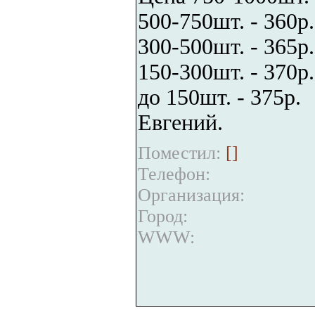
500-750шт. - 360р.
300-500шт. - 365р.
150-300шт. - 370р.
до 150шт. - 375р.
Евгений.
Поместил:
[
]
Телефон:
Организация:
Город:
WWW: