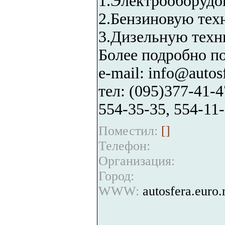
1.Электрооборудов
2.Бензиновую тех
3.Дизельную техн
Более подробно по 
e-mail: info@autosf
тел: (095)377-41-4
554-35-35, 554-11-
Поместил:
[
]
Телефон:
Организация:
Город:
WWW:
autosfera.euro.