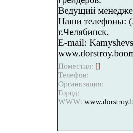
Ведущий менедже
Наши телефоны: (3
г.Челябинск.
E-mail: Kamyshev
www.dorstroy.boom
Поместил:
[
]
Телефон:
Организация:
Город:
WWW:
www.dorstroy.