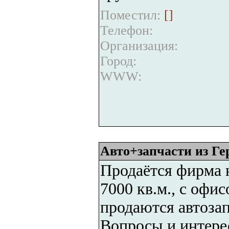
Поместил:
[
]
Телефон:
Организация:
Город:
WWW:
Авто+запчасти из Г
Продаётся фирма н
7000 кв.м., с офи
продаются автозап
Вопросы и интере