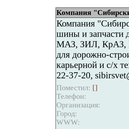
Компания "Сибирски
Компания "Сибирск
шины и запчасти 
МАЗ, ЗИЛ, КрАЗ, 
для дорожно-стро
карьерной и с/х т
22-37-20, sibirsve
Поместил:
[
]
Телефон:
Организация:
Город:
WWW: