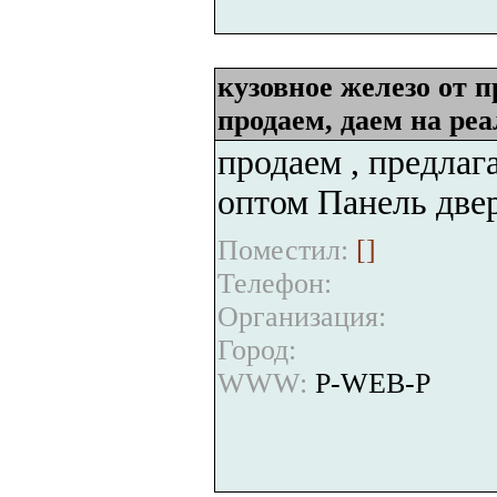
кузовное железо от 
продаем, даем на ре
продаем , предлаг
оптом Панель двер
Поместил:
[
]
Телефон:
Организация:
Город:
WWW:
P-WEB-P