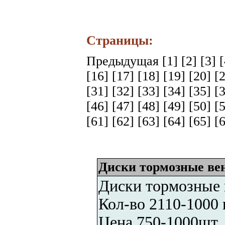
Страницы:
Предыдущая
[1]
[2]
[3]
[16]
[17]
[18]
[19]
[20]
[
[31]
[32]
[33]
[34]
[35]
[
[46]
[47]
[48]
[49]
[50]
[
[61]
[62]
[63]
[64]
[65]
[
Диски тормозные вен
Диски тормозные 
Кол-во 2110-1000 
Цена 750-1000шт. 