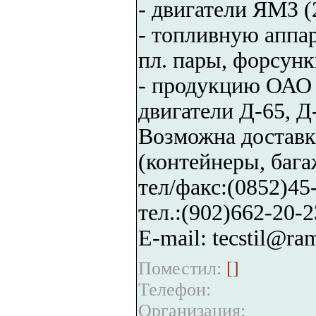
- двигатели ЯМЗ (
- топливную аппа
пл. пары, форсун
- продукцию ОАО 
двигатели Д-65, Д-
Возможна доставка
(контейнеры, бага
тел/факс:(0852)45
тел.:(902)662-20-2
E-mail: tecstil@ram
Поместил:
[
]
Телефон:
Организация: