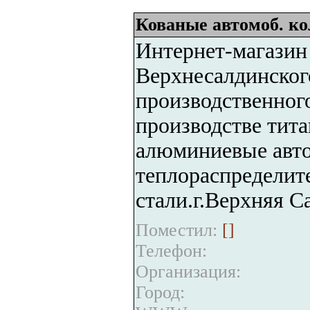
Кованые автомоб. ко
Интернет-магазин 
Верхнесалдинског
производственног
производстве тита
алюминиевые авто
теплораспредели
стали.г.Верхняя 
Поместил:
[
]
Телефон:
Организация:
Город: