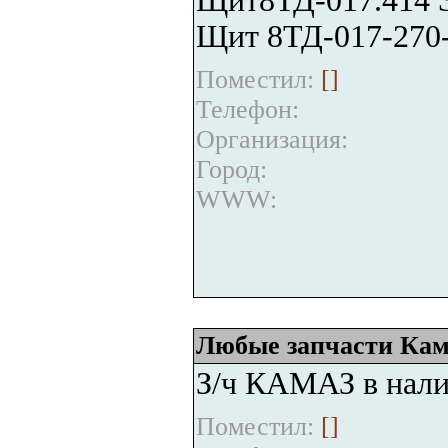
Щит8ТД-017.414 Э
Щит 8ТД-017-270-
Поместил:
[
]
Телефон:
Организация:
Город:
WWW:
Любые запчасти Кам
З/ч КАМАЗ в нали
Поместил:
[
]