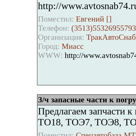
http://www.avtosnab74.r
Поместил:
Евгений [
]
Телефон:
(3513)55326955793
Организация:
ТракАвтоСнаб
Город:
Миасс
WWW:
http://www.avtosnab7
З/ч запасные части к погр
Предлагаем запчасти к 
ТО18, ТОЭ7, ТОЭ8, ТО4
Поместил:
Спецавтобаза МТ