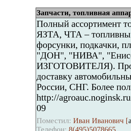
Запчасти, топливная аппа
Полный ассортимент т
ЯЗТА, ЧТА – топливные
форсунки, подкачки, п
"ДОН", "НИВА", "Енис
ИЗГОТОВИТЕЛЯ). Прои
доставку автомобильн
России, СНГ. Более по
http://agroauc.noginsk.r
09
Поместил:
Иван Иванович [
Телефон:
8(495)5078665