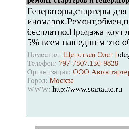
ремонт стартеров и генерато
Генераторы,стартеры для
иномарок.Ремонт,обмен,п
бесплатно.Продажа комп
5% всем нашедшим это объ
Поместил:
Щепотьев Олег [
ole
Телефон:
797-7807.130-9828
Организация:
ООО Автостарте
Город:
Москва
WWW:
http://www.startauto.ru