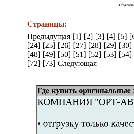
Объявлени
Страницы:
Предыдущая
[1]
[2]
[3]
[4]
[5]
[
[24]
[25]
[26]
[27]
[28]
[29]
[30]
[48]
[49]
[50]
[51]
[52]
[53]
[54]
[72]
[73]
Следующая
Где купить оригинальные
КОМПАНИЯ "ОРТ-АВТО
• отгрузку только каче