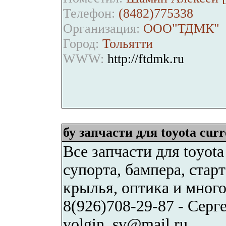
Телефон:
(8482)775338
Организация:
ООО"ТДМК"
Город:
Тольятти
WWW:
http://ftdmk.ru
бу запчасти для toyota curr
Все запчасти для toyota
супорта, бампера, старт
крылья, оптика и много
8(926)708-29-87 - Серг
volgin_sv@mail.ru