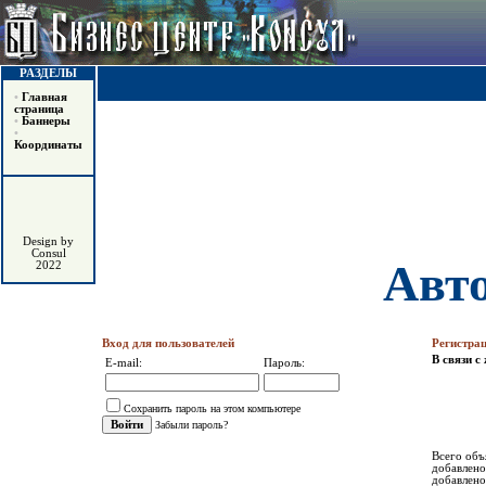
РАЗДЕЛЫ
•
Главная
страница
•
Баннеры
•
Координаты
Design by
Consul
Авт
2022
Вход для пользователей
Регистра
В связи 
E-mail:
Пароль:
Сохранить пароль на этом компьютере
Забыли пароль?
Всего объ
добавлено
добавлено