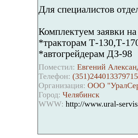
Для специалистов отде
Комплектуем заявки на 
*тракторам Т-130,Т-17
*автогрейдерам ДЗ-98
Поместил:
Евгений Александ
Телефон:
(351)244013379715
Организация:
ООО "УралСер
Город:
Челябинск
WWW:
http://www.ural-servis