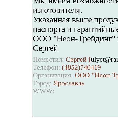
Мы имеем возможность
изготовителя.
Указанная выше продук
паспорта и гарантийны
ООО "Неон-Трейдинг" ин
Сергей
Поместил:
Сергей [
ulyet@ra
Телефон:
(4852)740419
Организация:
ООО "Неон-Тр
Город:
Ярославль
WWW: