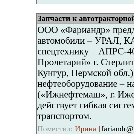
Запчасти к автотракторно
ООО «Фариандр» предла
автомобили – УРАЛ, КАМ
спецтехнику – АПРС-40
Пролетарий» г. Стерлит
Кунгур, Пермской обл.)
нефтеоборудование – н
(«Ижнефтемаш», г. Иже
действует гибкая сист
транспортом.
Поместил:
Ирина [
fariandr@