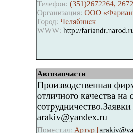
Телефон:
(351)2672264, 267
Организация:
ООО «Фариан
Город:
Челябинск
WWW:
http://fariandr.narod.r
Автозапчасти
Производственная фирм
отличного качества на
сотрудничество.Заявки 
arakiv@yandex.ru
Поместил:
Артур [
arakiv@ya