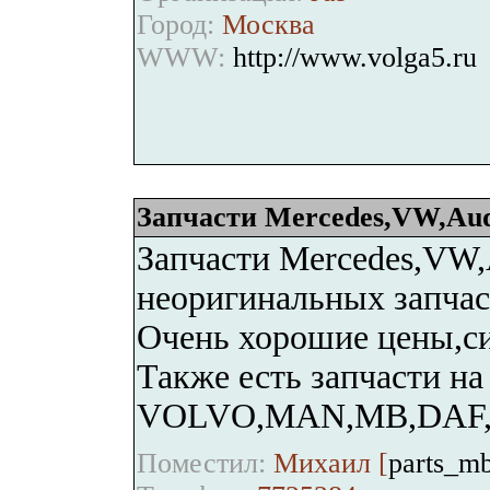
Город:
Москва
WWW:
http://www.volga5.ru
Запчасти Mercedes,VW,A
Запчасти Mercedes,VW
неоригинальных запчас
Очень хорошие цены,си
Также есть запчасти на
VOLVO,MAN,MB,DAF
Поместил:
Михаил [
parts_m