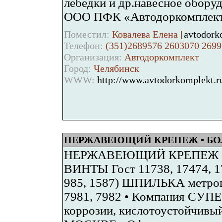
лебедки и др.навесное обору
ООО ПФК «Автодоркомплект» г
Поместил:
Ковалева Елена [
avtodork
Телефон:
(351)2689576 2603070 269
Организация:
Автодоркомплект
Город:
Челябинск
WWW:
http://www.avtodorkomplekt.r
НЕРЖАВЕЮЩИЙ КРЕПЕЖ • БОЛ
НЕРЖАВЕЮЩИЙ КРЕПЕЖ • А2 -
ВИНТЫ Гост 11738, 17474, 174
985, 1587) ШПИЛЬКА метрова
7981, 7982 • Компания СУПЕ
коррозии, кислотоустойч