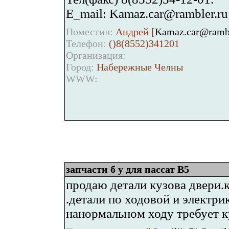
E_mail: Kamaz.car@rambler.ru
Поместил:
Андрей [
Kamaz.car@rambl
Телефон:
()8(8552)341201
Организация:
Город:
Набережные Челны
WWW:
запчасти б у для пассат B5
продаю детали кузова двери.
.детали по ходовой и электрик
нанормальном ходу требует 