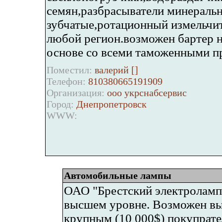
семян,разбрасыватели минеральн
зубчатые,ротационный измельчите
любой регион.возможен бартер н
основе со всеми таможенными п
Поместил:
валерий [
]
Телефон:
810380665191909
Организация:
ооо укрснабсервис
Город:
Днепропетровск
WWW:
Автомобильные лампы
ОАО "Брестский электролампо
высшем уровне. Возможен вы
крупным (10 000$) покупрате