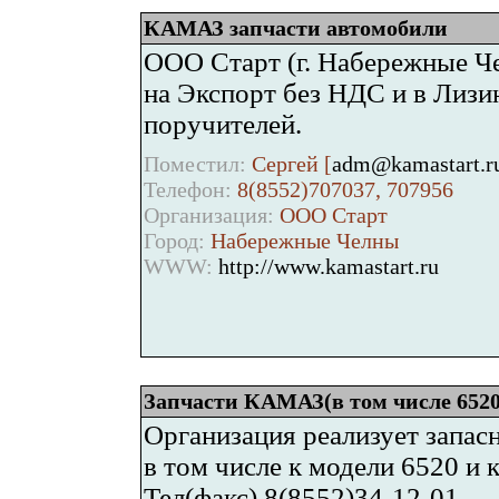
КАМАЗ запчасти автомобили
ООО Старт (г. Набережные Че
на Экспорт без НДС и в Лизин
поручителей.
Поместил:
Сергей [
adm@kamastart.r
Телефон:
8(8552)707037, 707956
Организация:
ООО Старт
Город:
Набережные Челны
WWW:
http://www.kamastart.ru
Запчасти КАМАЗ(в том числе 652
Организация реализует запас
в том числе к модели 6520 
Тел(факс) 8(8552)34-12-01.