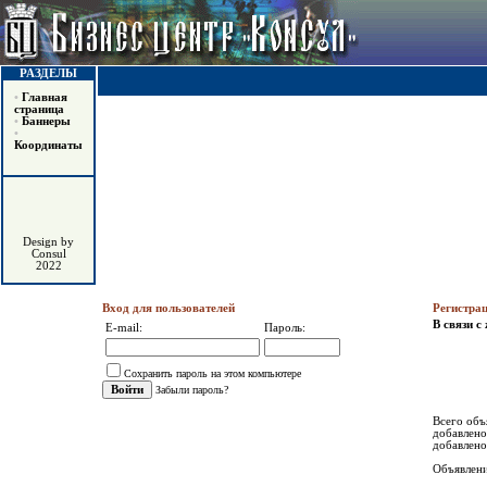
РАЗДЕЛЫ
•
Главная
страница
•
Баннеры
•
Координаты
Design by
Consul
2022
Вход для пользователей
Регистра
В связи 
E-mail:
Пароль:
Сохранить пароль на этом компьютере
Забыли пароль?
Всего объ
добавлено
добавлено
Объявлени