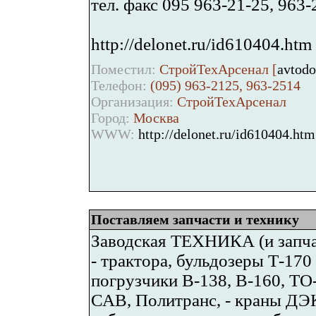
тел. факс 095 963-21-25, 963-
http://delonet.ru/id610404.htm
Поместил:
СтройТехАрсенал [
avtodo
Телефон:
(095) 963-2125, 963-2514
Организация:
СтройТехАрсенал
Город:
Москва
WWW:
http://delonet.ru/id610404.htm
Поставляем запчасти и технику
Заводская ТЕХНИКА (и запча
- трактора, бульдозеры Т-170
погрузчики В-138, В-160, ТО
САВ, Политранс, - краны ДЭК