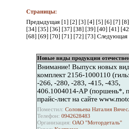
Страницы:
Предыдущая
[1]
[2]
[3]
[4]
[5]
[6]
[7]
[8
[34]
[35]
[36]
[37]
[38]
[39]
[40]
[41]
[4
[68]
[69]
[70]
[71]
[72]
[73]
Следующая
Новые виды продукции отечестве
Внимание! Выпуск новых вид
комплект 2156-1000110 (гильза
-266, -280, -283, -415, -435,
406.1004014-АР (поршень*, п/
прайс-лист на сайте www.moto
Поместил:
Соловьева Наталия Вячес
Телефон:
0942628483
Организация:
ОАО "Мотордеталь"