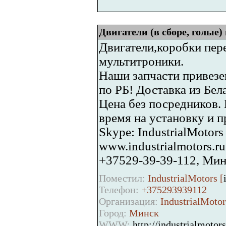
Двигатели (в сборе, голые) 
Двигатели,коробки пер
мультитроники.
Наши запчасти привезе
по РБ! Доставка из Бел
Цена без посредников. 
время на установку и 
Skype: IndustrialMotors
www.industrialmotors.ru
+37529-39-39-112, Мин
Поместил:
IndustrialMotors [
Телефон:
+375293939112
Организация:
IndustrialMotor
Город:
Минск
WWW:
http://industrialmotors