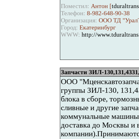
Поместил:
Антон [
tduraltran
Телефон:
8-982-648-90-38
Организация:
ООО ТД "Урал
Город:
Екатеринбург
WWW:
http://www.tduraltrans
Запчасти ЗИЛ-130,131,43
ООО "Мценскавтозапчас
группы ЗИЛ-130, 131,
блока в сборе, тормозн
сливные и другие запч
коммунальные машины, 
доставка до Москвы и 
компании).Принимаются