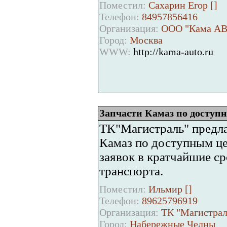
Поместил:
Сахарин Егор [
]
Телефон:
84957856416
Организация:
ООО "Кама А
Город:
Москва
WWW:
http://kama-auto.ru
Запчасти Камаз по доступ
ТК"Магистраль" предла
Камаз по доступным ц
заявок в кратчайшие с
транспорта.
Поместил:
Ильмир [
]
Телефон:
89625796919
Организация:
ТК "Магистрал
Город:
Набережные Челны