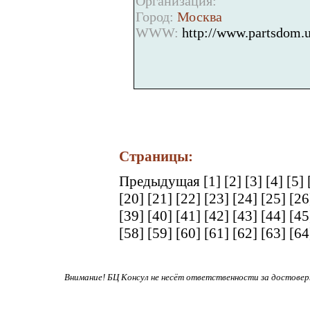
Организация:
Город:
Москва
WWW:
http://www.partsdom.u
Страницы:
Предыдущая
[1]
[2]
[3]
[4]
[5]
[20]
[21]
[22]
[23]
[24]
[25]
[2
[39]
[40]
[41]
[42]
[43]
[44]
[4
[58]
[59]
[60]
[61]
[62]
[63]
[6
Внимание! БЦ Консул не несёт ответственности за достове