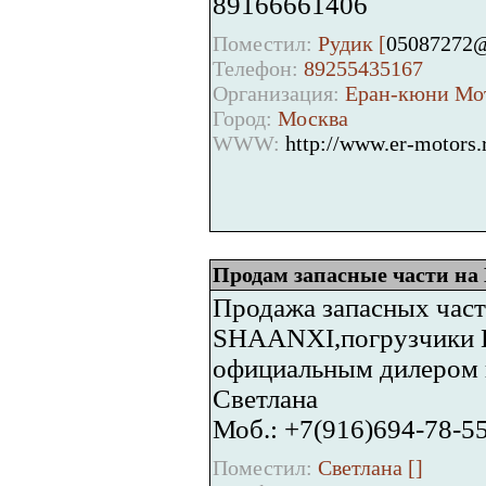
89166661406
Поместил:
Рудик [
05087272@
Телефон:
89255435167
Организация:
Еран-кюни Мо
Город:
Москва
WWW:
http://www.er-motors.
Продам запасные части 
Продажа запасных час
SHAANXI,погрузчики 
официальным дилером 
Светлана
Моб.: +7(916)694-78-5
Поместил:
Светлана [
]