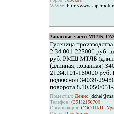
WWW:
http://www.superbolt.
Запасные части МТЛБ, ГАЗ, 
Гусеница производства
2.34.001-225000 руб, 
руб, РМШ МТЛБ (длинна
(длинная, кованная) 34
21.34.101-160000 руб,
подвесной 34039-2948
поворота 8.10.050/051-
Поместил:
Денис [
dchel@mai
Телефон:
(351)2150706
Организация:
ООО ПКП "Урал
Город:
Челябинск