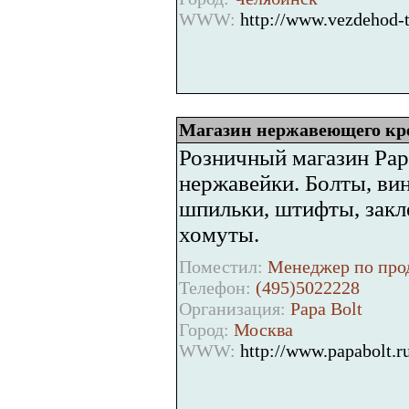
WWW:
http://www.vezdehod-t
Магазин нержавеющего кре
Розничный магазин Pap
нержавейки. Болты, ви
шпильки, штифты, закл
хомуты.
Поместил:
Менеджер по про
Телефон:
(495)5022228
Организация:
Papa Bolt
Город:
Москва
WWW:
http://www.papabolt.r