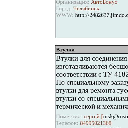
Организация:
АвтоБонус
Город:
Челябинск
WWW:
http://2482637.jimdo.
Втулка
Втулки для соединения
изготавливаются бесшо
соответствии с ТУ 418
По специальному заказ
втулки для ремонта гу
втулки со специальным
термической и механич
Поместил:
сергей [
msk@rustr
Телефон:
84995021368