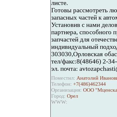
листе.
Готовы рассмотреть лю
запасных частей к авт
Установив с нами дело
партнера, способного 
запчастей для отечест
индивидуальный подход
303030,Орловская обаст
тел/факс:8(48646) 2-34-
эл. почта: avtozapchast
Поместил:
Анатолий Иванови
Телефон:
+7(486)462344
Организация:
ООО "Мценскав
Город:
Орел
WWW: