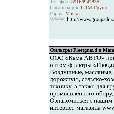
Телефон:
89166947855
Организация:
СДМ-Групп
Город:
Москва
WWW:
http://www.groupsdm.
Фильтры Fleetguard и Ma
ООО «Кама АВТО» пред
оптом фильтры «Fleetg
Воздушные, масляные, 
дорожную, сельско-хо
технику, а также для г
промышленного оборуд
Ознакомиться с нашим 
интернет-магазина www