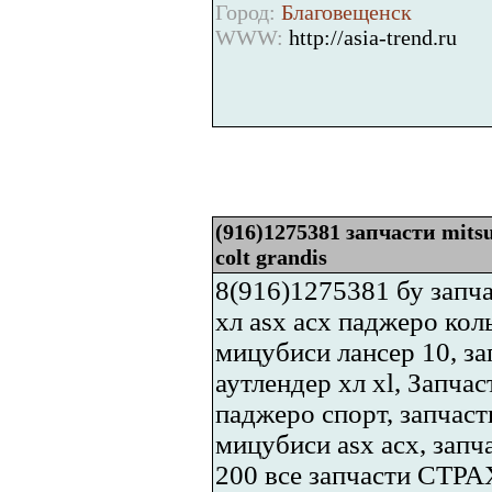
Город:
Благовещенск
WWW:
http://asia-trend.ru
(916)1275381 запчасти mitsub
colt grandis
8(916)1275381 бу запча
хл asx асх паджеро кол
мицубиси лансер 10, за
аутлендер хл xl, Запча
паджеро спорт, запчаст
мицубиси asx асх, запч
200 все запчасти СТР