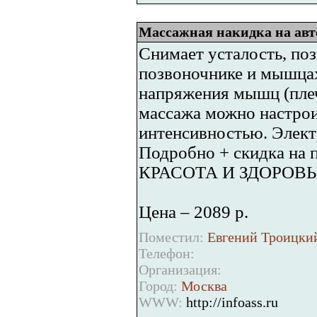
Массажная накидка на ав
Снимает усталость, поз
позвоночнике и мышцах
напряжения мышц (плеч
массажа можно настрои
интенсивностью. Электр
Подробно + скидка на п
КРАСОТА И ЗДОРОВЬ
Цена – 2089 р.
Поместил:
Евгений Троицкий
Телефон:
Организация:
Город:
Москва
WWW:
http://infoass.ru