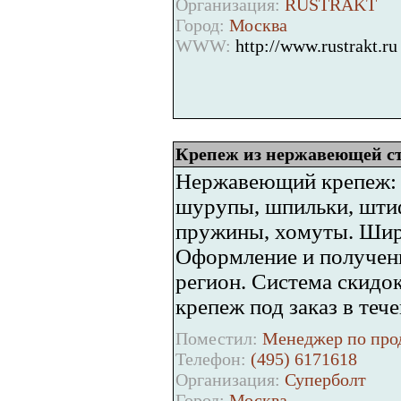
Организация:
RUSTRAKT
Город:
Москва
WWW:
http://www.rustrakt.ru
Крепеж из нержавеющей с
Нержавеющий крепеж: Б
шурупы, шпильки, штиф
пружины, хомуты. Широ
Оформление и получени
регион. Система скидо
крепеж под заказ в теч
Поместил:
Менеджер по про
Телефон:
(495) 6171618
Организация:
Суперболт
Город:
Москва