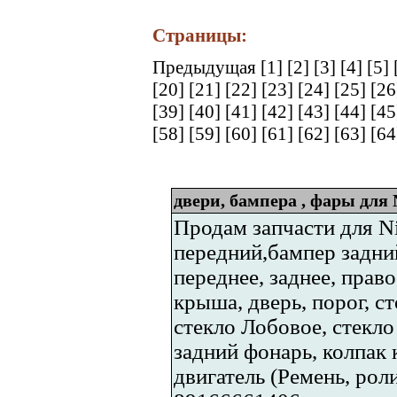
Страницы:
Предыдущая
[1]
[2]
[3]
[4]
[5]
[20]
[21]
[22]
[23]
[24]
[25]
[2
[39]
[40]
[41]
[42]
[43]
[44]
[4
[58]
[59]
[60]
[61]
[62]
[63]
[6
двери, бампера , фары для N
Продам запчасти для Nis
передний,бампер задни
переднее, заднее, право
крыша, дверь, порог, с
стекло Лобовое, стекло
задний фонарь, колпак 
двигатель (Ремень, роли